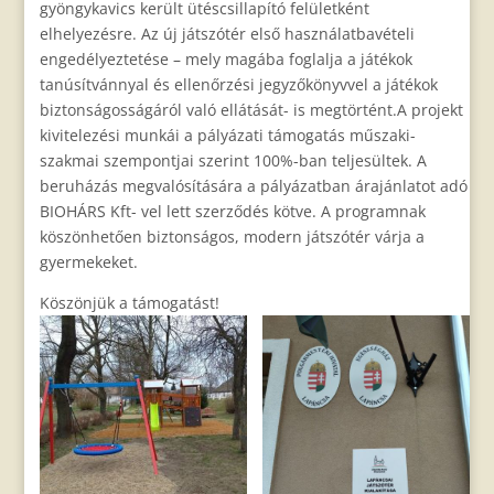
gyöngykavics került ütéscsillapító felületként
elhelyezésre. Az új játszótér első használatbavételi
engedélyeztetése – mely magába foglalja a játékok
tanúsítvánnyal és ellenőrzési jegyzőkönyvvel a játékok
biztonságosságáról való ellátását- is megtörtént.A projekt
kivitelezési munkái a pályázati támogatás műszaki-
szakmai szempontjai szerint 100%-ban teljesültek. A
beruházás megvalósítására a pályázatban árajánlatot adó
BIOHÁRS Kft- vel lett szerződés kötve. A programnak
köszönhetően biztonságos, modern játszótér várja a
gyermekeket.
Köszönjük a támogatást!