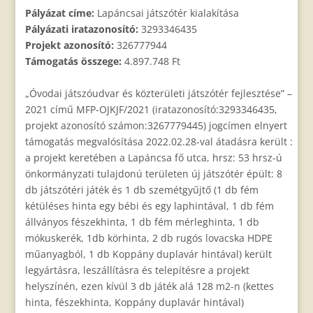
Pályázat címe:
Lapáncsai játszótér kialakítása
Pályázati iratazonosító:
3293346435
Projekt azonosító:
326777944
Támogatás összege:
4.897.748 Ft
„Óvodai játszóudvar és közterületi játszótér fejlesztése” –
2021 című MFP-OJKJF/2021 (iratazonosító:3293346435,
projekt azonosító számon:3267779445) jogcímen elnyert
támogatás megvalósítása 2022.02.28-val átadásra került :
a projekt keretében a Lapáncsa fő utca, hrsz: 53 hrsz-ú
önkormányzati tulajdonú területen új játszótér épült: 8
db játszótéri játék és 1 db szemétgyűjtő (1 db fém
kétüléses hinta egy bébi és egy laphintával, 1 db fém
állványos fészekhinta, 1 db fém mérleghinta, 1 db
mókuskerék, 1db körhinta, 2 db rugós lovacska HDPE
műanyagból, 1 db Koppány duplavár hintával) került
legyártásra, leszállításra és telepítésre a projekt
helyszínén, ezen kívül 3 db játék alá 128 m2-n (kettes
hinta, fészekhinta, Koppány duplavár hintával)