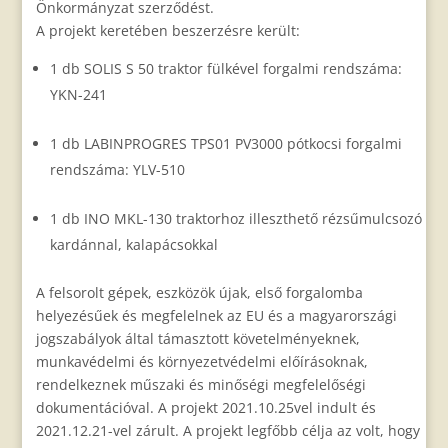
Önkormányzat szerződést.
A projekt keretében beszerzésre került:
1 db SOLIS S 50 traktor fülkével forgalmi rendszáma:
YKN-241
1 db LABINPROGRES TPS01 PV3000 pótkocsi forgalmi
rendszáma: YLV-510
1 db INO MKL-130 traktorhoz illeszthető rézsűmulcsozó
kardánnal, kalapácsokkal
A felsorolt gépek, eszközök újak, első forgalomba
helyezésűek és megfelelnek az EU és a magyarországi
jogszabályok által támasztott követelményeknek,
munkavédelmi és környezetvédelmi előírásoknak,
rendelkeznek műszaki és minőségi megfelelőségi
dokumentációval. A projekt 2021.10.25vel indult és
2021.12.21-vel zárult. A projekt legfőbb célja az volt, hogy