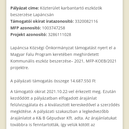
Pályázat címe:
Közterület karbantartó eszközök
beszerzése Lapáncsán
Támogatói okirat iratazonosító:
3320082116
MFP azonosító:
1003747258
Projekt azonosító:
3286111028
Lapáncsa Községi Önkormányzat támogatást nyert el a
Magyar Falu Program keretében meghirdetett
Kommunális eszköz beszerzése– 2021, MFP-KOEB/2021
projektre.
A pályázati támogatás összege 14.687.550 Ft
A támogatói okirat 2021.10.22-vel érkezett meg. Ezután
kezdődött a pályázatban elfogadott árajánlat
felülvizsgálata és a kiválasztott kereskedővel a szerződés
megkötése. A pályázati szakaszban a legkedvezőbb
árajánlatot a K& B Gépudvar Kft. adta. Az árajánlatukat
továbbra is fenntartották, így velük kötött az