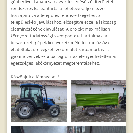
gépi erővel Lapáncsa nagy kiterjedésű zöldterületei
rendszeres karbantartása lehetővé váljon, ezzel
hozzájárulva a település rendezettségéhez, a
településkép javulásához, elősegítve ezzel a lakosság
életminőségének javulását. A projekt maximálisan
környezettudatossági szempontokat tartalmaz: a
beszerezett gépek környezetkímélő technológiával
ellátottak, az elvégzett zöldfelület karbantartás – a
gyomnövények és a parlagfű irtás elengedhetetlen az
egészséges lakókörnyezet megteremtéséhez.
Köszönjük a támogatást!